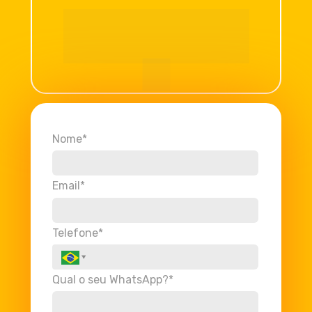
transforme seu 
escritório contábil
>
Nome*
Email*
Telefone*
Qual o seu WhatsApp?*