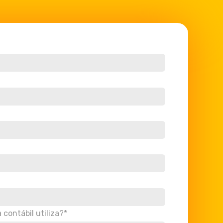
 contábil utiliza?*